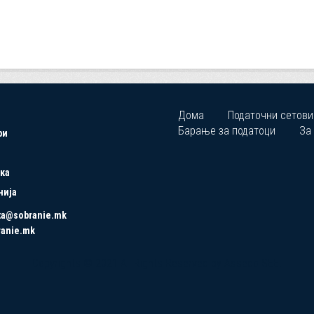
Дома
Податочни сетови
Барање за податоци
За
ри
ка
нија
ta@sobranie.mk
ranie.mk
Copyrights © 2021 All Rights Reserved by Asseco SEE.