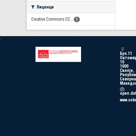
Лиценци
Creative Commons CC...
1
a
Бул.11
Октомв
10
1000
Скопје,
Републи
Северна
Македо
open.da
www.sob