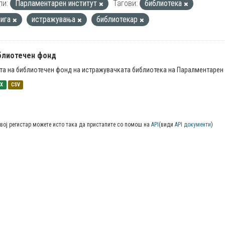
пи:
Парламентарен институт
Тагови:
библиотека
нига
истражувања
библиотекар
блиотечен фонд
та на библиотечен фонд на истражувачката библиотека на Паралментарен 
SX
CSV
вој регистар можете исто така да пристапите со помош на
API
(види
API документи
)