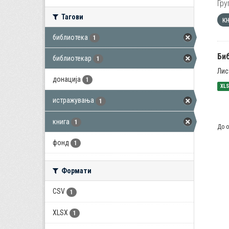
Гру
Тагови
к
библиотека
1
Би
библиотекар
1
Лис
донација
1
XL
истражувања
1
книга
1
До о
фонд
1
Формати
CSV
1
XLSX
1