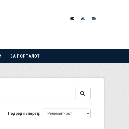
MK
AL
EN
И
ЗА ПОРТАЛОТ
Подреди според