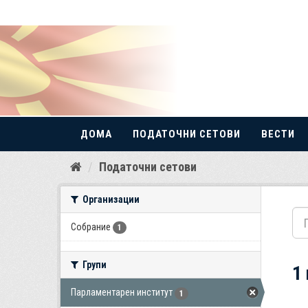
ДОМА
ПОДАТОЧНИ СЕТОВИ
ВЕСТИ
Прескокнете
Податочни сетови
до
содржина
Организации
Собрание
1
Групи
1
Парламентарен институт
1