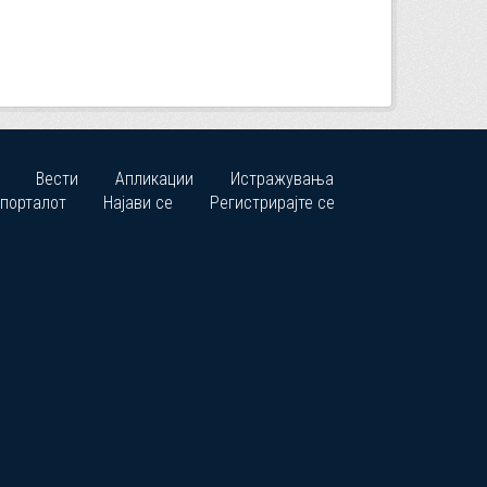
Вести
Апликации
Истражувања
 порталот
Најави се
Регистрирајте се