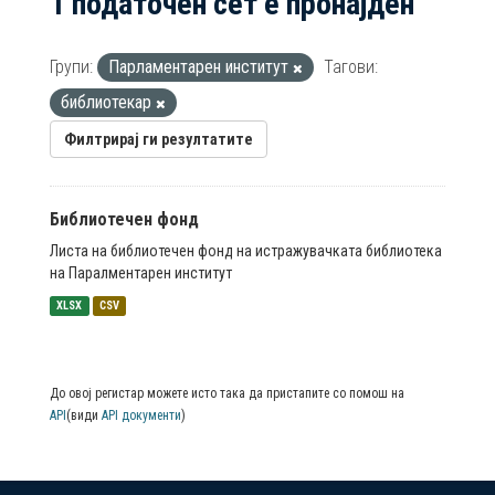
1 податочен сет е пронајден
Групи:
Парламентарен институт
Тагови:
библиотекар
Филтрирај ги резултатите
Библиотечен фонд
Листа на библиотечен фонд на истражувачката библиотека
на Паралментарен институт
XLSX
CSV
До овој регистар можете исто така да пристапите со помош на
API
(види
API документи
)