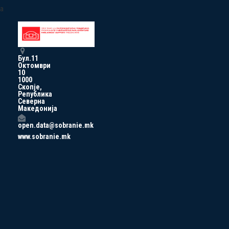
a
Бул.11
Октомври
10
1000
Скопје,
Република
Северна
Македонија
open.data@sobranie.mk
www.sobranie.mk