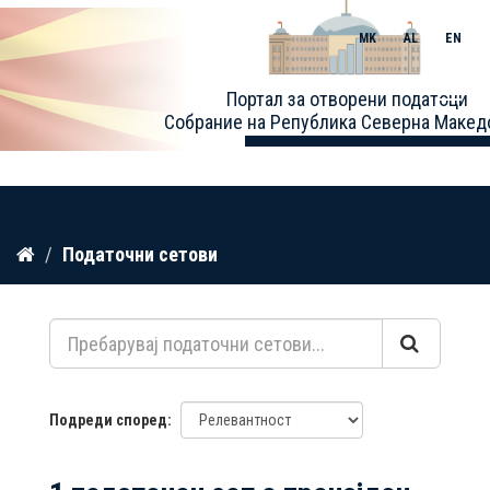
MK
AL
EN
Toggle
Портал за отворени податоци
naviga
Собрание на Република Северна Макед
Прескокнете
Податочни сетови
до
содржина
Подреди според