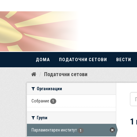
ДОМА
ПОДАТОЧНИ СЕТОВИ
ВЕСТИ
Прескокнете
Податочни сетови
до
содржина
Организации
Собрание
1
Групи
1
Парламентарен институт
1