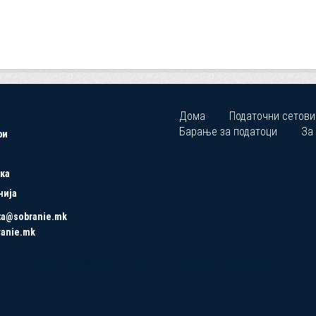
Дома
Податочни сетови
Барање за податоци
За
ри
ка
нија
ta@sobranie.mk
ranie.mk
Copyrights © 2021 All Rights Reserved by Asseco SEE.