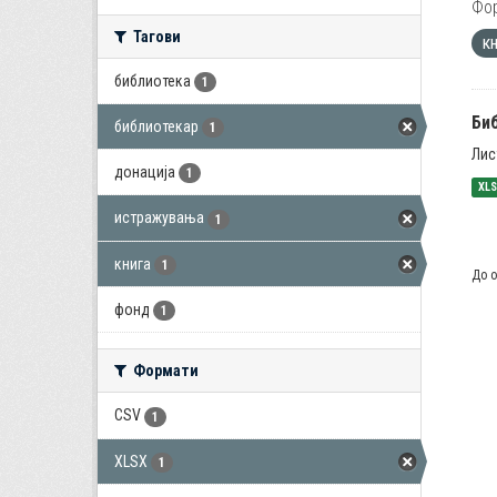
Фо
Тагови
к
библиотека
1
Би
библиотекар
1
Лис
донација
1
XL
истражувања
1
книга
1
До о
фонд
1
Формати
CSV
1
XLSX
1