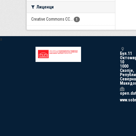
Лиценци
Creative Commons CC...
1
a
Бул.11
Октомв
10
1000
Скопје,
Републи
Северна
Македо
open.da
www.sob