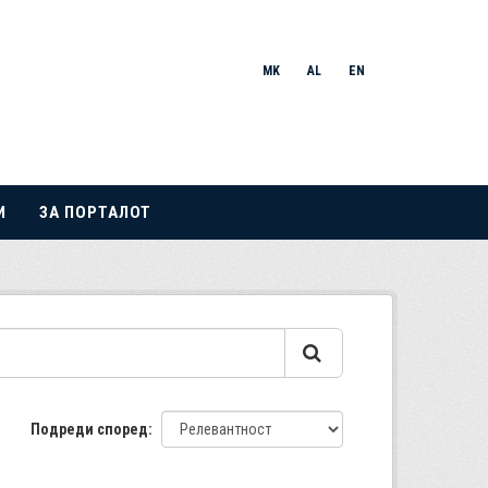
MK
AL
EN
И
ЗА ПОРТАЛОТ
Подреди според