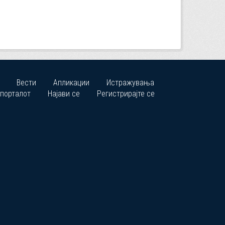
Вести
Апликации
Истражувања
 порталот
Најави се
Регистрирајте се