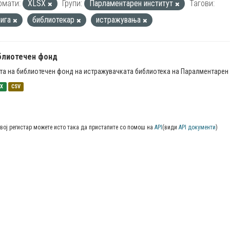
рмати:
XLSX
Групи:
Парламентарен институт
Тагови:
нига
библиотекар
истражувања
блиотечен фонд
та на библиотечен фонд на истражувачката библиотека на Паралментарен 
SX
CSV
вој регистар можете исто така да пристапите со помош на
API
(види
API документи
)