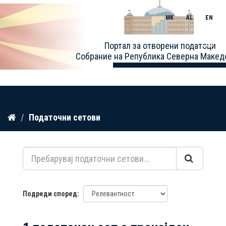
MK
AL
EN
Toggle
Портал за отворени податоци
naviga
Собрание на Република Северна Макед
Прескокнете
Податочни сетови
до
содржина
Подреди според