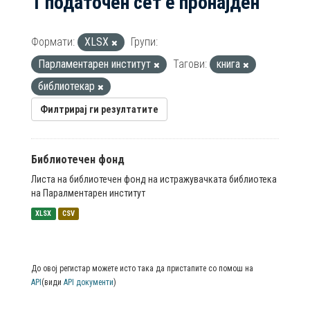
1 податочен сет е пронајден
Формати:
XLSX
Групи:
Парламентарен институт
Тагови:
книга
библиотекар
Филтрирај ги резултатите
Библиотечен фонд
Листа на библиотечен фонд на истражувачката библиотека
на Паралментарен институт
XLSX
CSV
До овој регистар можете исто така да пристапите со помош на
API
(види
API документи
)