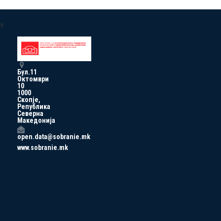
a
Бул.11
Октомври
10
1000
Скопје,
Република
Северна
Македонија
open.data@sobranie.mk
www.sobranie.mk