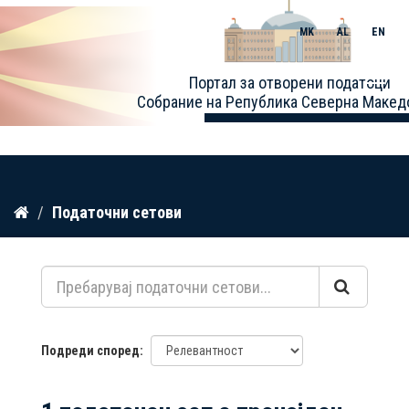
MK
AL
EN
Toggle
Портал за отворени податоци
naviga
Собрание на Република Северна Макед
Прескокнете
Податочни сетови
до
содржина
Подреди според