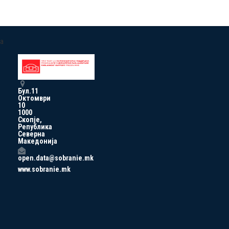
a
Бул.11
Октомври
10
1000
Скопје,
Република
Северна
Македонија
open.data@sobranie.mk
www.sobranie.mk