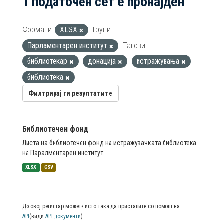
1 податочен сет е пронајден
Формати:
XLSX
Групи:
Парламентарен институт
Тагови:
библиотекар
донација
истражувања
библиотека
Филтрирај ги резултатите
Библиотечен фонд
Листа на библиотечен фонд на истражувачката библиотека
на Паралментарен институт
XLSX
CSV
До овој регистар можете исто така да пристапите со помош на
API
(види
API документи
)