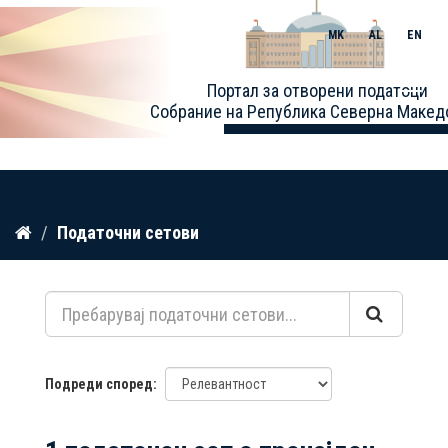
MK
AL
EN
Toggle
Портал за отворени податоци
naviga
Собрание на Република Северна Макед
Прескокнете
Податочни сетови
до
содржина
Подреди според