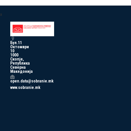
a
Бул.11
Октомври
10
1000
Скопје,
Република
Северна
Македонија
open.data@sobranie.mk
www.sobranie.mk