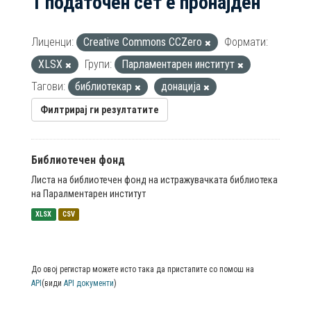
1 податочен сет е пронајден
Лиценци:
Creative Commons CCZero
Формати:
XLSX
Групи:
Парламентарен институт
Тагови:
библиотекар
донација
Филтрирај ги резултатите
Библиотечен фонд
Листа на библиотечен фонд на истражувачката библиотека
на Паралментарен институт
XLSX
CSV
До овој регистар можете исто така да пристапите со помош на
API
(види
API документи
)