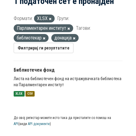
1 податочен сет е пронајден
Формати:
XLSX
Групи:
Парламентарен институт
Тагови:
библиотекар
донација
Филтрирај ги резултатите
Библиотечен фонд
Листа на библиотечен фонд на истражувачката библиотека
на Паралментарен институт
XLSX
CSV
До овој регистар можете исто така да пристапите со помош на
API
(види
API документи
)