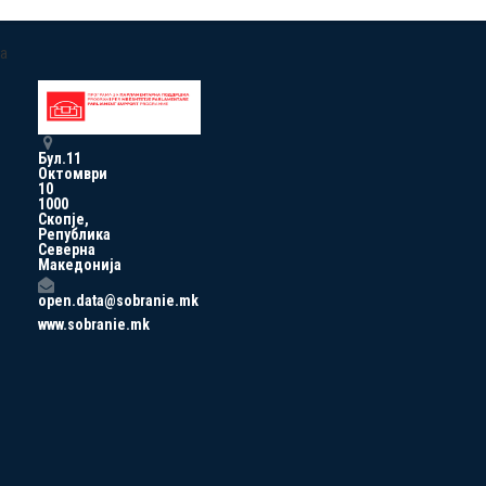
a
Бул.11
Октомври
10
1000
Скопје,
Република
Северна
Македонија
open.data@sobranie.mk
www.sobranie.mk