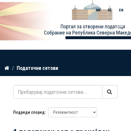
MK
AL
EN
Toggle
Портал за отворени податоци
naviga
Собрание на Република Северна Макед
Прескокнете
Податочни сетови
до
содржина
Подреди според