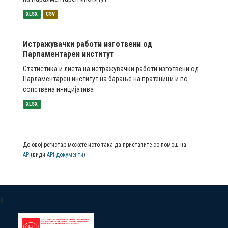
XLSX
CSV
Истражувачки работи изготвени од
Парламентарен институт
Статистика и листа на истражувачки работи изготвени од
Парламентарен институт на барање на пратеници и по
сопствена иницијатива
XLSX
До овој регистар можете исто така да пристапите со помош на
API
(види
API документи
)
a