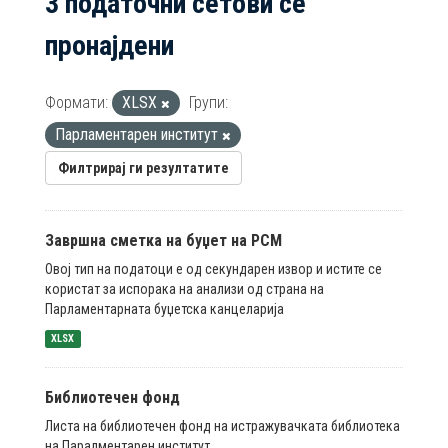
3 податочни сетови се
пронајдени
Формати:
XLSX
Групи:
Парламентарен институт
Филтрирај ги резултатите
Завршна сметка на буџет на РСМ
Овој тип на податоци е од секундарен извор и истите се
користат за испорака на анализи од страна на
Парламентарната буџетска канцеларија
XLSX
Библиотечен фонд
Листа на библиотечен фонд на истражувачката библиотека
на Паралментарен институт