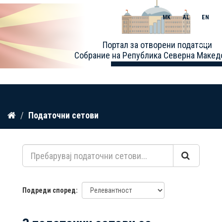
MK
AL
EN
Toggle
Портал за отворени податоци
naviga
Собрание на Република Северна Макед
Прескокнете
Податочни сетови
до
содржина
Подреди според