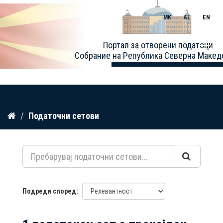
MK
AL
EN
Toggle
Портал за отворени податоци
naviga
Собрание на Република Северна Макед
Прескокнете
Податочни сетови
до
содржина
Подреди според