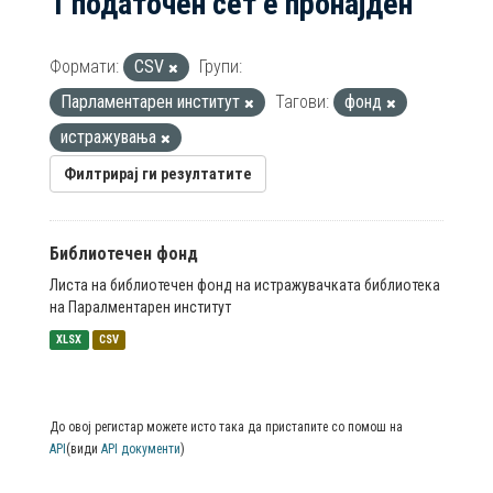
1 податочен сет е пронајден
Формати:
CSV
Групи:
Парламентарен институт
Тагови:
фонд
истражувања
Филтрирај ги резултатите
Библиотечен фонд
Листа на библиотечен фонд на истражувачката библиотека
на Паралментарен институт
XLSX
CSV
До овој регистар можете исто така да пристапите со помош на
API
(види
API документи
)