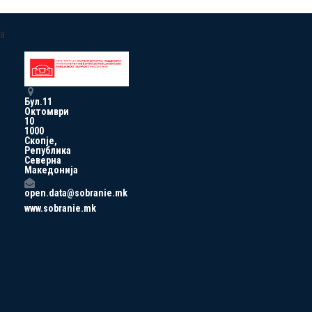
a
Бул.11
Октомври
10
1000
Скопје,
Република
Северна
Македонија
open.data@sobranie.mk
www.sobranie.mk