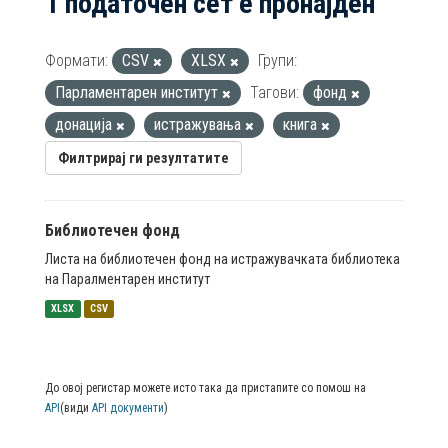
1 податочен сет е пронајден
Формати:
CSV
XLSX
Групи:
Парламентарен институт
Тагови:
фонд
донација
истражувања
книга
Филтрирај ги резултатите
Библиотечен фонд
Листа на библиотечен фонд на истражувачката библиотека
на Паралментарен институт
XLSX
CSV
До овој регистар можете исто така да пристапите со помош на
API
(види
API документи
)