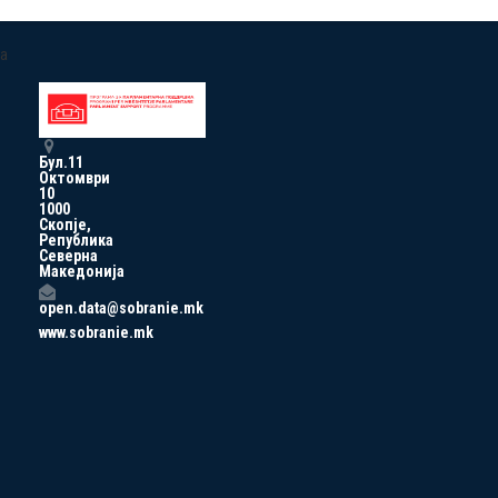
a
Бул.11
Октомври
10
1000
Скопје,
Република
Северна
Македонија
open.data@sobranie.mk
www.sobranie.mk