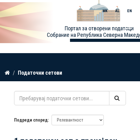
MK
AL
EN
Toggle
Портал за отворени податоци
naviga
Собрание на Република Северна Макед
Прескокнете
Податочни сетови
до
содржина
Подреди според