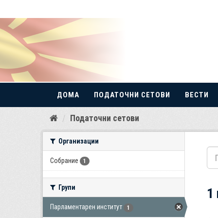
ДОМА
ПОДАТОЧНИ СЕТОВИ
ВЕСТИ
Прескокнете
Податочни сетови
до
содржина
Организации
Собрание
1
Групи
1
Парламентарен институт
1