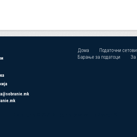
Дома
Податочни сетови
Барање за податоци
За
ри
ка
нија
ta@sobranie.mk
ranie.mk
Copyrights © 2021 All Rights Reserved by Asseco SEE.