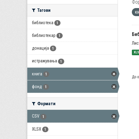
Фо
Тагови
к
библиотека
1
Би
библиотекар
1
Лис
донација
1
XL
истражувања
1
книга
1
До о
фонд
1
Формати
CSV
1
XLSX
1