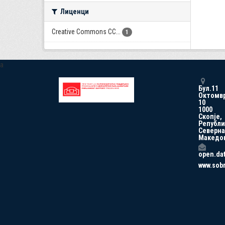
Лиценци
Creative Commons CC...
1
a
Бул.11
Октомв
10
1000
Скопје,
Републи
Северна
Македо
open.da
www.sob