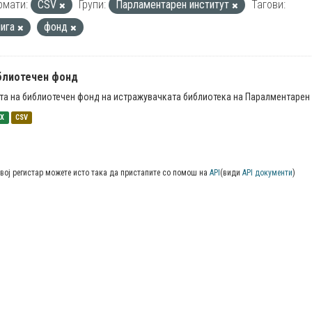
рмати:
CSV
Групи:
Парламентарен институт
Тагови:
нига
фонд
блиотечен фонд
та на библиотечен фонд на истражувачката библиотека на Паралментарен 
SX
CSV
вој регистар можете исто така да пристапите со помош на
API
(види
API документи
)