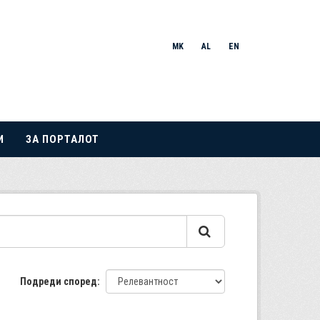
MK
AL
EN
И
ЗА ПОРТАЛОТ
Подреди според