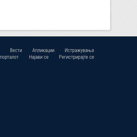
Вести
Апликации
Истражувања
 порталот
Најави се
Регистрирајте се