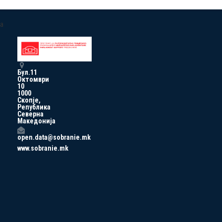
a
Бул.11
Октомври
10
1000
Скопје,
Република
Северна
Македонија
open.data@sobranie.mk
www.sobranie.mk