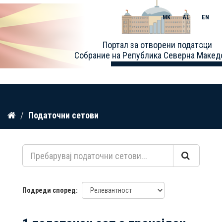
MK
AL
EN
Toggle
Портал за отворени податоци
naviga
Собрание на Република Северна Макед
Прескокнете
Податочни сетови
до
содржина
Подреди според