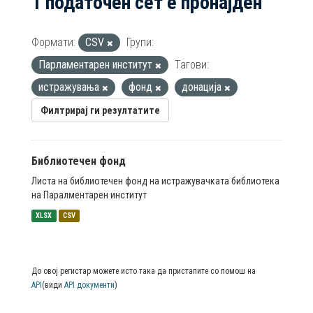
1 податочен сет е пронајден
Формати:
CSV
Групи:
Парламентарен институт
Тагови:
истражувања
фонд
донација
Филтрирај ги резултатите
Библиотечен фонд
Листа на библиотечен фонд на истражувачката библиотека
на Паралментарен институт
XLSX
CSV
До овој регистар можете исто така да пристапите со помош на
API
(види
API документи
)