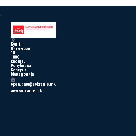
a
Бул.11
Октомври
10
1000
Скопје,
Република
Северна
Македонија
open.data@sobranie.mk
www.sobranie.mk