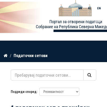
MK
AL
EN
Toggle
Портал за отворени податоци
naviga
Собрание на Република Северна Макед
Прескокнете
Податочни сетови
до
содржина
Подреди според