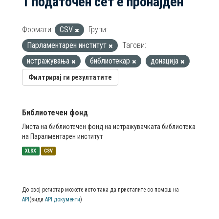
1 податочен сет е пронајден
Формати:
CSV
Групи:
Парламентарен институт
Тагови:
истражувања
библиотекар
донација
Филтрирај ги резултатите
Библиотечен фонд
Листа на библиотечен фонд на истражувачката библиотека
на Паралментарен институт
XLSX
CSV
До овој регистар можете исто така да пристапите со помош на
API
(види
API документи
)