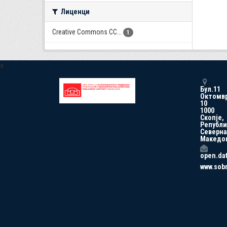
Лиценци
Creative Commons CC...
1
a
Бул.11
Октомв
10
1000
Скопје,
Републи
Северна
Македо
open.da
www.sob