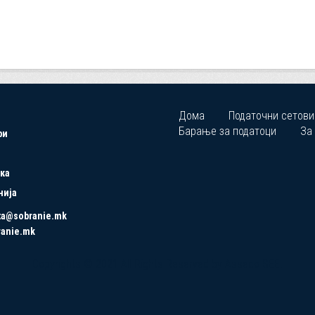
Дома
Податочни сетови
Барање за податоци
За
ри
ка
нија
ta@sobranie.mk
ranie.mk
Copyrights © 2021 All Rights Reserved by Asseco SEE.