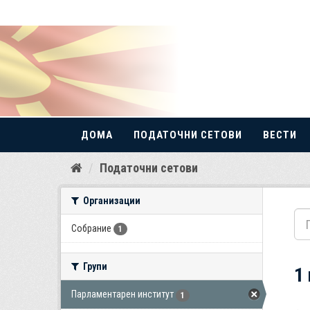
ДОМА
ПОДАТОЧНИ СЕТОВИ
ВЕСТИ
Прескокнете
Податочни сетови
до
содржина
Организации
Собрание
1
Групи
1
Парламентарен институт
1