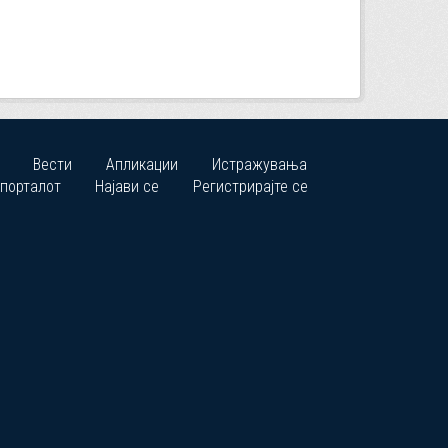
Вести
Апликации
Истражувања
 порталот
Најави се
Регистрирајте се