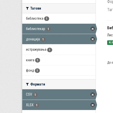
Фо
Тагови
Таг
библиотека
1
Би
библиотекар
1
Лис
донација
1
XL
истражувања
1
книга
1
До о
фонд
1
Формати
CSV
1
XLSX
1