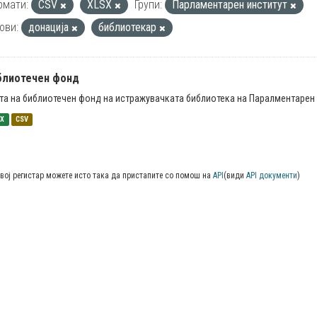
рмати:
CSV
XLSX
Групи:
Парламентарен институт
ови:
донација
библиотекар
блиотечен фонд
та на библиотечен фонд на истражувачката библиотека на Паралментарен 
SX
CSV
вој регистар можете исто така да пристапите со помош на
API
(види
API документи
)