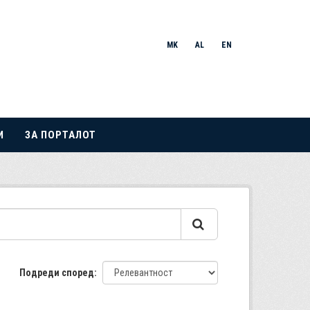
MK
AL
EN
И
ЗА ПОРТАЛОТ
Подреди според