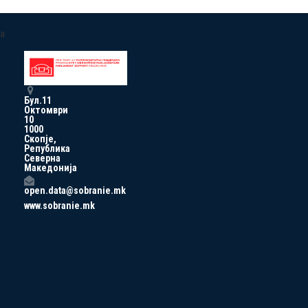
a
Бул.11
Октомври
10
1000
Скопје,
Република
Северна
Македонија
open.data@sobranie.mk
www.sobranie.mk