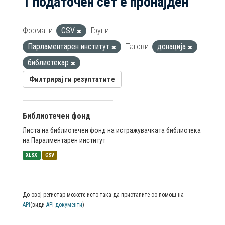
1 податочен сет е пронајден
Формати:
CSV
Групи:
Парламентарен институт
Тагови:
донација
библиотекар
Филтрирај ги резултатите
Библиотечен фонд
Листа на библиотечен фонд на истражувачката библиотека
на Паралментарен институт
XLSX
CSV
До овој регистар можете исто така да пристапите со помош на
API
(види
API документи
)