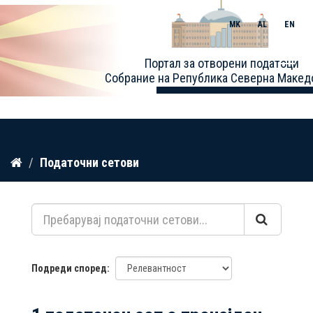
MK
AL
EN
Toggle
Портал за отворени податоци
naviga
Собрание на Република Северна Макед
Прескокнете
Податочни сетови
до
содржина
Подреди според