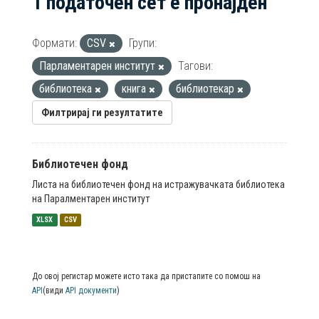
1 податочен сет е пронајден
Формати:
CSV
Групи:
Парламентарен институт
Тагови:
библиотека
книга
библиотекар
Филтрирај ги резултатите
Библиотечен фонд
Листа на библиотечен фонд на истражувачката библиотека
на Паралментарен институт
XLSX
CSV
До овој регистар можете исто така да пристапите со помош на
API
(види
API документи
)