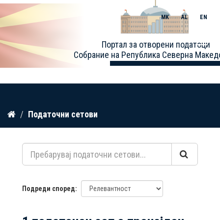
MK
AL
EN
Toggle
Портал за отворени податоци
naviga
Собрание на Република Северна Макед
Прескокнете
Податочни сетови
до
содржина
Подреди според