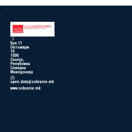
a
Бул.11
Октомври
10
1000
Скопје,
Република
Северна
Македонија
open.data@sobranie.mk
www.sobranie.mk