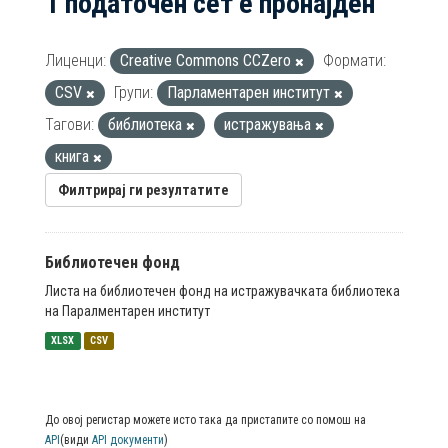
1 податочен сет е пронајден
Лиценци:
Creative Commons CCZero
Формати:
CSV
Групи:
Парламентарен институт
Тагови:
библиотека
истражувања
книга
Филтрирај ги резултатите
Библиотечен фонд
Листа на библиотечен фонд на истражувачката библиотека
на Паралментарен институт
XLSX
CSV
До овој регистар можете исто така да пристапите со помош на
API
(види
API документи
)