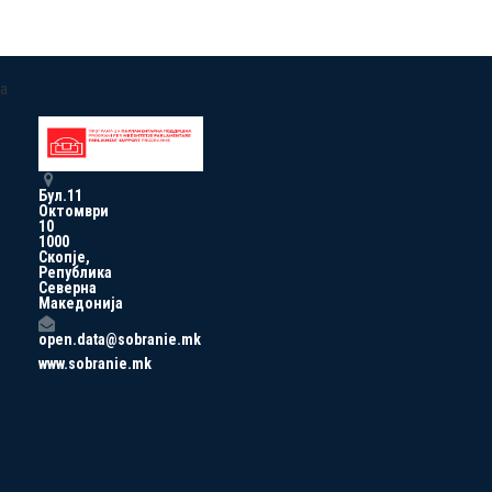
a
Бул.11
Октомври
10
1000
Скопје,
Република
Северна
Македонија
open.data@sobranie.mk
www.sobranie.mk