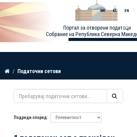
MK
AL
EN
Toggle
Портал за отворени податоци
naviga
Собрание на Република Северна Макед
Прескокнете
Податочни сетови
до
содржина
Подреди според