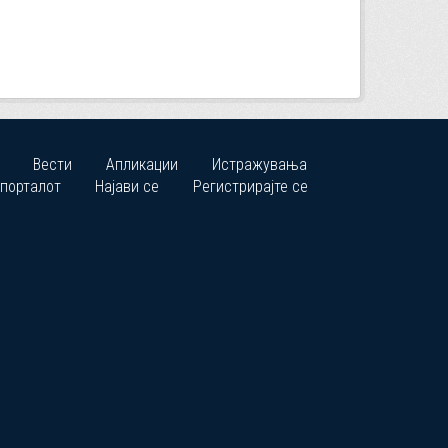
Вести
Апликации
Истражувања
 порталот
Најави се
Регистрирајте се