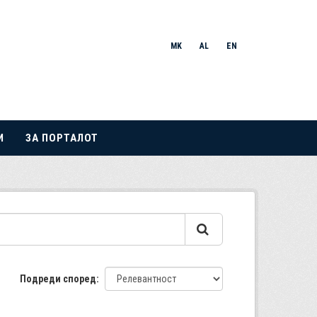
MK
AL
EN
И
ЗА ПОРТАЛОТ
Подреди според