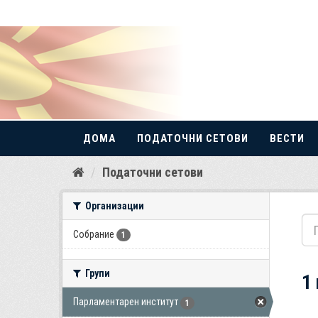
ДОМА
ПОДАТОЧНИ СЕТОВИ
ВЕСТИ
Прескокнете
Податочни сетови
до
содржина
Организации
Собрание
1
Групи
1
Парламентарен институт
1