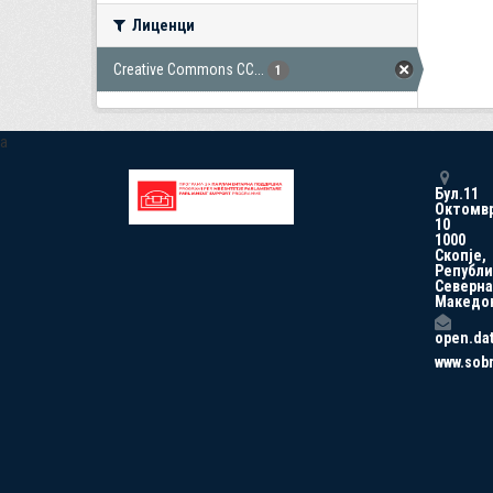
Лиценци
Creative Commons CC...
1
a
Бул.11
Октомв
10
1000
Скопје,
Републи
Северна
Македо
open.da
www.sob