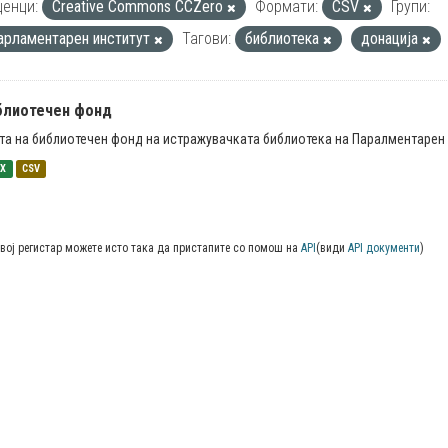
енци:
Creative Commons CCZero
Формати:
CSV
Групи:
арламентарен институт
Тагови:
библиотека
донација
блиотечен фонд
та на библиотечен фонд на истражувачката библиотека на Паралментарен 
SX
CSV
вој регистар можете исто така да пристапите со помош на
API
(види
API документи
)