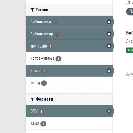
Лиц
Тагови
П
библиотека
1
Би
библиотекар
1
Лис
донација
1
XL
истражувања
1
книга
1
До о
фонд
1
Формати
CSV
1
XLSX
1