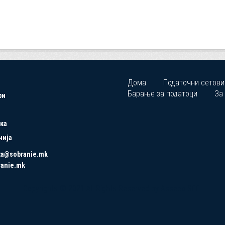
Дома
Податочни сетови
Барање за податоци
За
ри
ка
нија
ta@sobranie.mk
ranie.mk
Copyrights © 2021 All Rights Reserved by Asseco SEE.