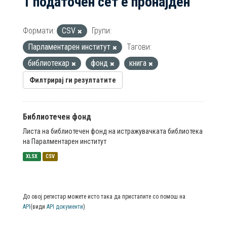
1 податочен сет е пронајден
Формати:
CSV
Групи:
Парламентарен институт
Тагови:
библиотекар
фонд
книга
Филтрирај ги резултатите
Библиотечен фонд
Листа на библиотечен фонд на истражувачката библиотека
на Паралментарен институт
XLSX
CSV
До овој регистар можете исто така да пристапите со помош на
API
(види
API документи
)