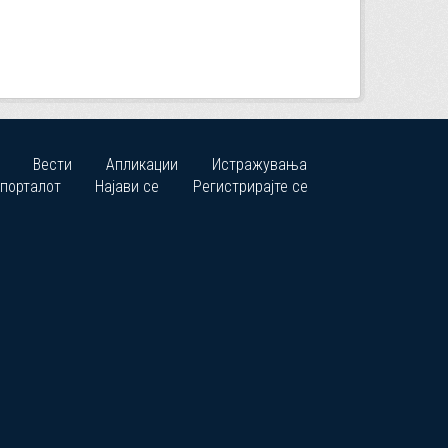
Вести
Апликации
Истражувања
 порталот
Најави се
Регистрирајте се