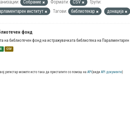
анизации:
Собрание
Формати:
CSV
Групи:
арламентарен институт
Тагови:
библиотекар
донација
блиотечен фонд
та на библиотечен фонд на истражувачката библиотека на Паралментарен 
SX
CSV
вој регистар можете исто така да пристапите со помош на
API
(види
API документи
)