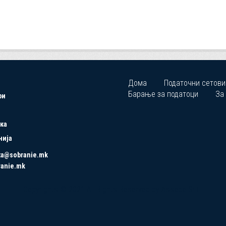
Дома
Податочни сетови
Барање за податоци
За
ри
ка
нија
ta@sobranie.mk
ranie.mk
Copyrights © 2021 All Rights Reserved by Asseco SEE.