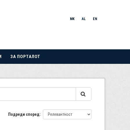
MK
AL
EN
И
ЗА ПОРТАЛОТ
Подреди според