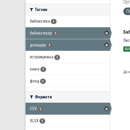
Орг
Тагови
П
библиотека
1
Би
библиотекар
1
Лис
донација
1
XL
истражувања
1
книга
1
До о
фонд
1
Формати
CSV
1
XLSX
1