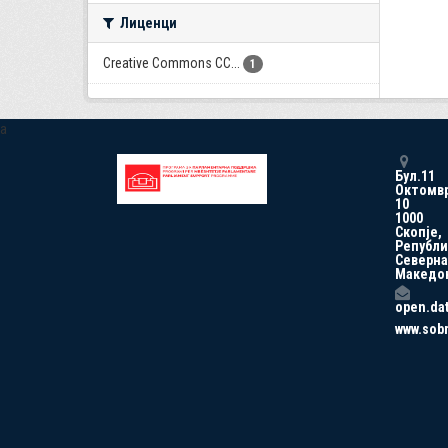
Лиценци
Creative Commons CC...
1
a
Бул.11
Октомв
10
1000
Скопје,
Републи
Северна
Македо
open.da
www.sob