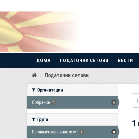
ДОМА
ПОДАТОЧНИ СЕТОВИ
ВЕСТИ
Прескокнете
Податочни сетови
до
содржина
Организации
Собрание
1
Групи
1
Парламентарен институт
1