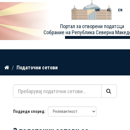
MK
AL
EN
Toggle
Портал за отворени податоци
naviga
Собрание на Република Северна Макед
Прескокнете
Податочни сетови
до
содржина
Подреди според