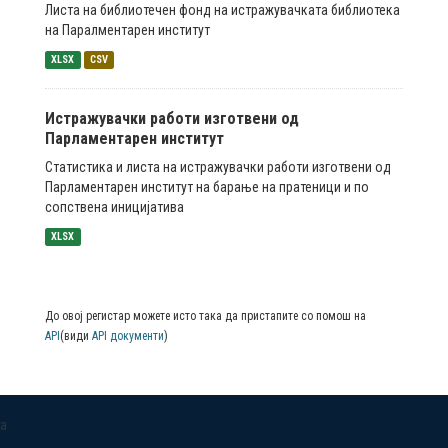
Листа на библиотечен фонд на истражувачката библиотека
на Паралментарен институт
XLSX
CSV
Истражувачки работи изготвени од
Парламентарен институт
Статистика и листа на истражувачки работи изготвени од
Парламентарен институт на барање на пратеници и по
сопствена иницијатива
XLSX
До овој регистар можете исто така да пристапите со помош на
API
(види
API документи
)
a