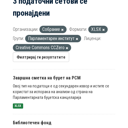
3 податочни сетови се
пронајдени
Организации:
Собрание
Формати:
XLSX
Групи:
Парламентарен институт
Лиценци:
Creative Commons CCZero
Филтрирај ги резултатите
Завршна сметка на буџет на РСМ
Овој тип на податоци е од секундарен извор и истите се
користат за испорака на анализи од страна на
Парламентарната буџетска канцеларија
XLSX
Библиотечен фонд