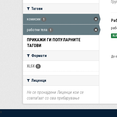
Гру
Тагови
комисии
1
Ра
раб
работни тела
1
XL
ПРИКАЖИ ГИ ПОПУЛАРНИТЕ
ТАГОВИ
Формати
До о
XLSX
1
Лиценци
Не се пронајдени Лиценци кои се
совпаѓаат со ова пребарување
a