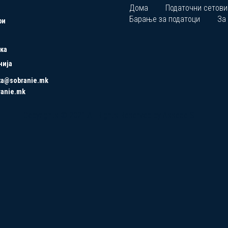
Дома
Податочни сетови
Барање за податоци
За
ри
ка
нија
ta@sobranie.mk
ranie.mk
Copyrights © 2021 All Rights Reserved by Asseco SEE.