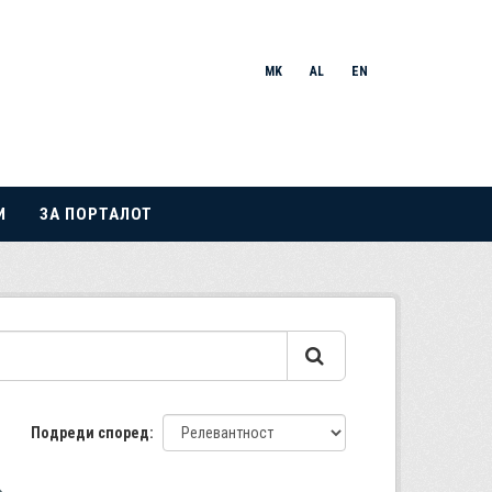
MK
AL
EN
И
ЗА ПОРТАЛОТ
Подреди според