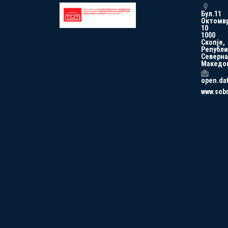
Бул.11
Октомв
10
1000
Скопје,
Републи
Северна
Македо
open.da
www.sob