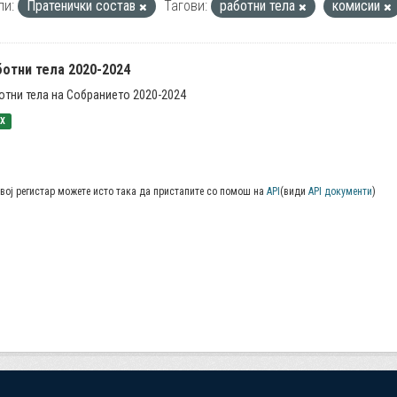
пи:
Пратенички состав
Тагови:
работни тела
комисии
ботни тела 2020-2024
отни тела на Собранието 2020-2024
SX
вој регистар можете исто така да пристапите со помош на
API
(види
API документи
)