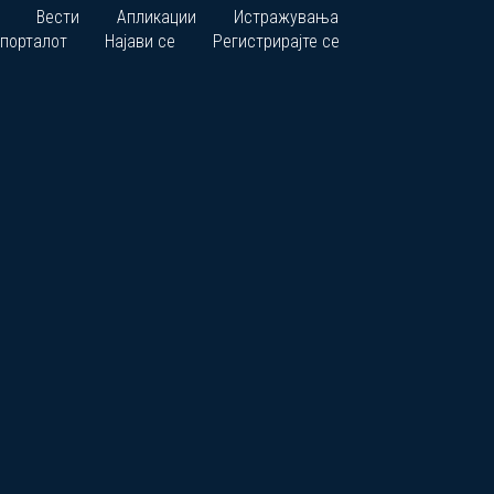
Вести
Апликации
Истражувања
 порталот
Најави се
Регистрирајте се