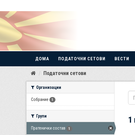
ДОМА
ПОДАТОЧНИ СЕТОВИ
ВЕСТИ
Прескокнете
Податочни сетови
до
содржина
Организации
Собрание
1
Групи
1
Пратенички состав
1