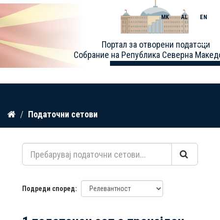
MK
AL
EN
Toggle
Портал за отворени податоци
naviga
Собрание на Република Северна Макед
Прескокнете
Податочни сетови
до
содржина
Подреди според