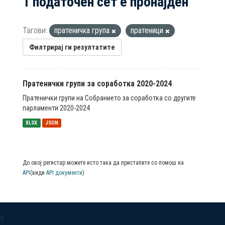
1 податочен сет е пронајден
Тагови:
пратеничка група
пратеници
Филтрирај ги резултатите
Пратенички групи за соработка 2020-2024
Пратенички групи на Собранието за соработка со другите
парламенти 2020-2024
XLSX
JSON
До овој регистар можете исто така да пристапите со помош на
API
(види
API документи
)
a