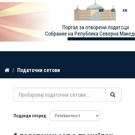
MK
AL
EN
Toggle
Портал за отворени податоци
naviga
Собрание на Република Северна Макед
Прескокнете
Податочни сетови
до
содржина
Подреди според