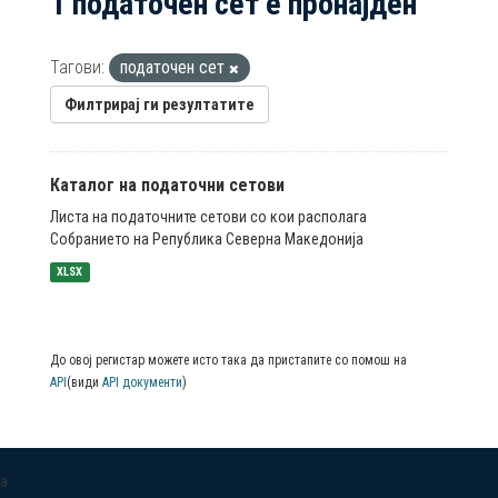
1 податочен сет е пронајден
Тагови:
податочен сет
Филтрирај ги резултатите
Каталог на податочни сетови
Листа на податочните сетови со кои располага
Собранието на Република Северна Македонија
XLSX
До овој регистар можете исто така да пристапите со помош на
API
(види
API документи
)
a