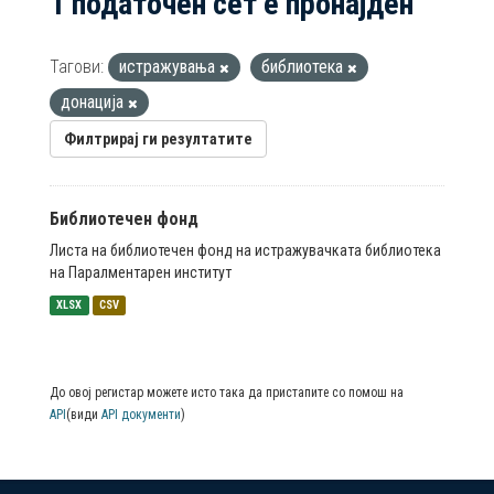
1 податочен сет е пронајден
Тагови:
истражувања
библиотека
донација
Филтрирај ги резултатите
Библиотечен фонд
Листа на библиотечен фонд на истражувачката библиотека
на Паралментарен институт
XLSX
CSV
До овој регистар можете исто така да пристапите со помош на
API
(види
API документи
)