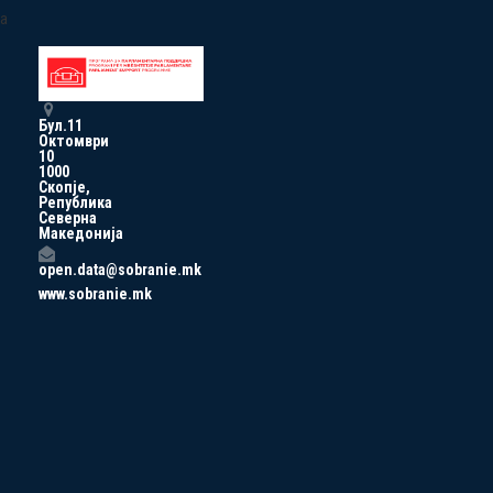
a
Бул.11
Октомври
10
1000
Скопје,
Република
Северна
Македонија
open.data@sobranie.mk
www.sobranie.mk