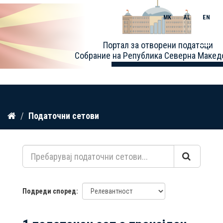
MK
AL
EN
Toggle
Портал за отворени податоци
naviga
Собрание на Република Северна Макед
Прескокнете
Податочни сетови
до
содржина
Подреди според