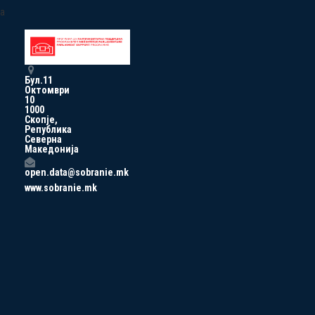
a
Бул.11
Октомври
10
1000
Скопје,
Република
Северна
Македонија
open.data@sobranie.mk
www.sobranie.mk