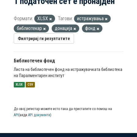
1 податочен сет е пронајден
Формати:
XLSX
Тагови:
истражувања
библиотекар
донација
фонд
Филтрирај ги резултатите
Библиотечен фонд
Листа на библиотечен фонд на истражувачката библиотека
на Паралментарен институт
XLSX
CSV
До овој регистар можете исто така да пристапите со помош на
API
(види
API документи
)