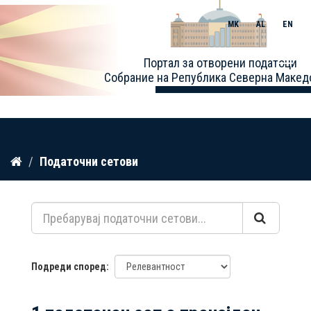
MK
AL
EN
Toggle
Портал за отворени податоци
naviga
Собрание на Република Северна Макед
Прескокнете
Податочни сетови
до
содржина
Подреди според