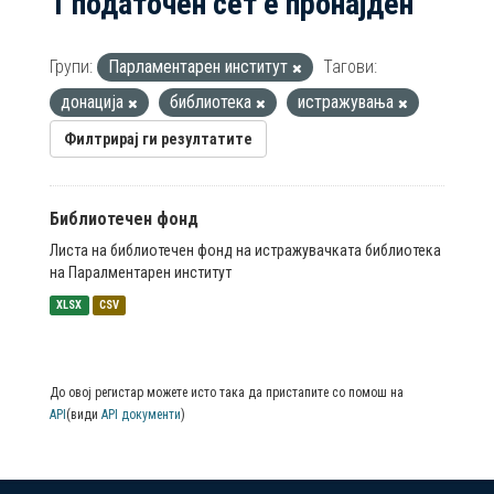
1 податочен сет е пронајден
Групи:
Парламентарен институт
Тагови:
донација
библиотека
истражувања
Филтрирај ги резултатите
Библиотечен фонд
Листа на библиотечен фонд на истражувачката библиотека
на Паралментарен институт
XLSX
CSV
До овој регистар можете исто така да пристапите со помош на
API
(види
API документи
)