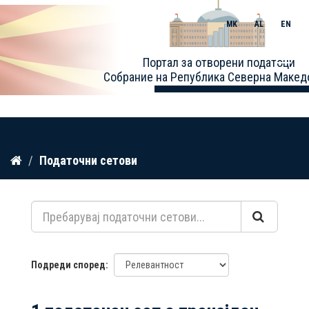
MK
AL
EN
Toggle
Портал за отворени податоци
naviga
Собрание на Република Северна Макед
Прескокнете
Податочни сетови
до
содржина
Подреди според