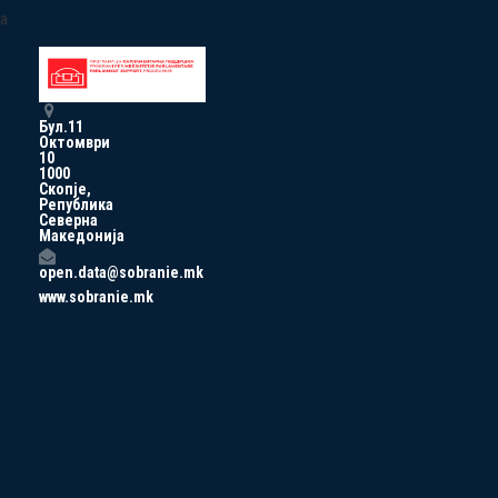
a
Бул.11
Октомври
10
1000
Скопје,
Република
Северна
Македонија
open.data@sobranie.mk
www.sobranie.mk