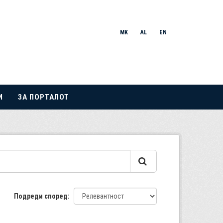
MK
AL
EN
И
ЗА ПОРТАЛОТ
Подреди според