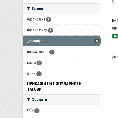
Орг
Тагови
библиотека
1
Би
Лис
библиотекар
1
XL
донација
1
истражувања
1
До о
книга
1
фонд
1
ПРИКАЖИ ГИ ПОПУЛАРНИТЕ
ТАГОВИ
Формати
CSV
1