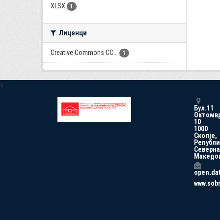
XLSX
1
Лиценци
Creative Commons CC...
1
a
Бул.11
Октомв
10
1000
Скопје,
Републи
Северна
Македо
open.da
www.sob