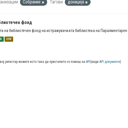
анизации:
Собрание
Тагови:
донација
блиотечен фонд
та на библиотечен фонд на истражувачката библиотека на Паралментарен 
SX
CSV
вој регистар можете исто така да пристапите со помош на
API
(види
API документи
)