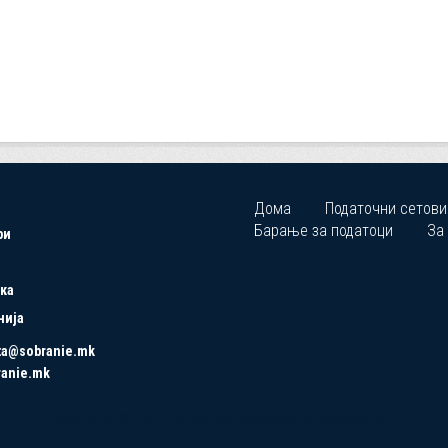
Дома
Податочни сетови
Барање за податоци
За
ри
ка
нија
ta@sobranie.mk
ranie.mk
Copyrights © 2021 All Rights Reserved by Asseco SEE.