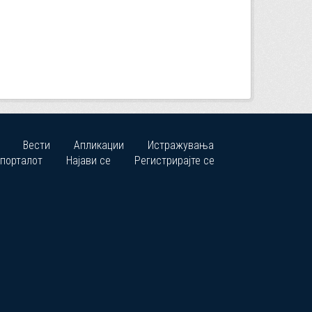
Вести
Апликации
Истражувања
 порталот
Најави се
Регистрирајте се