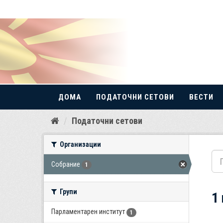
ДОМА
ПОДАТОЧНИ СЕТОВИ
ВЕСТИ
Прескокнете
Податочни сетови
до
содржина
Организации
Собрание
1
Групи
1
Парламентарен институт
1