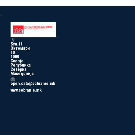
a
Бул.11
Октомври
10
1000
Скопје,
Република
Северна
Македонија
open.data@sobranie.mk
www.sobranie.mk