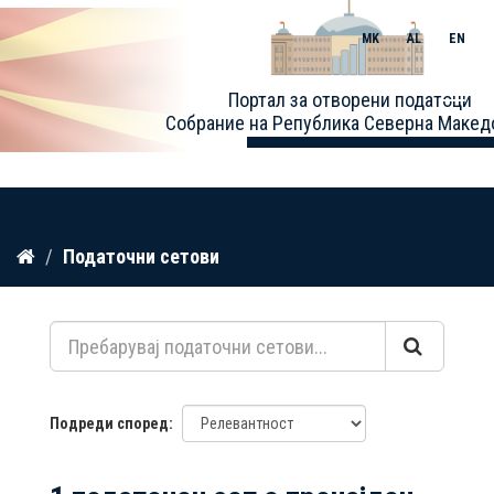
MK
AL
EN
Toggle
Портал за отворени податоци
naviga
Собрание на Република Северна Макед
Прескокнете
Податочни сетови
до
содржина
Подреди според