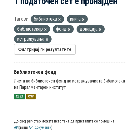
1 податочен сет е пронајден
Тагови:
библиотека
книга
библиотекар
фонд
донација
истражувања
Филтрирај ги резултатите
Библиотечен фонд
Листа на библиотечен фонд на истражувачката библиотека
на Паралментарен институт
XLSX
CSV
До овој регистар можете исто така да пристапите со помош на
API
(види
API документи
)