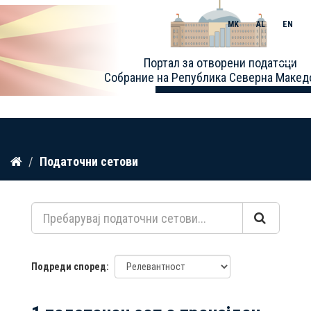
MK
AL
EN
Toggle
Портал за отворени податоци
naviga
Собрание на Република Северна Макед
Прескокнете
Податочни сетови
до
содржина
Подреди според