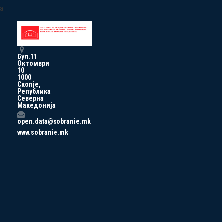
a
Бул.11
Октомври
10
1000
Скопје,
Република
Северна
Македонија
open.data@sobranie.mk
www.sobranie.mk