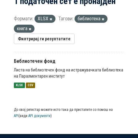
1 податочен сет е пронајден
Формати:
XLSX
Тагови:
библиотека
книга
Филтрирај ги резултатите
Библиотечен фонд
Листа на библиотечен фонд на истражувачката библиотека
на Паралментарен институт
XLSX
CSV
До овој регистар можете исто така да пристапите со помош на
API
(види
API документи
)