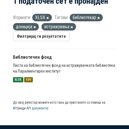
1 податочен сет е пронајден
Формати:
XLSX
Тагови:
библиотекар
донација
истражувања
Филтрирај ги резултатите
Библиотечен фонд
Листа на библиотечен фонд на истражувачката библиотека
на Паралментарен институт
XLSX
CSV
До овој регистар можете исто така да пристапите со помош на
API
(види
API документи
)