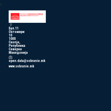
a
Бул.11
Октомври
10
1000
Скопје,
Република
Северна
Македонија
open.data@sobranie.mk
www.sobranie.mk