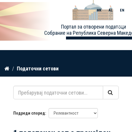
MK
AL
EN
Toggle
Портал за отворени податоци
naviga
Собрание на Република Северна Макед
Прескокнете
Податочни сетови
до
содржина
Подреди според