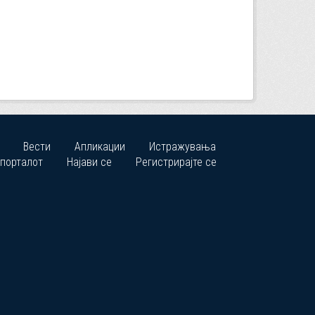
Вести
Апликации
Истражувања
 порталот
Најави се
Регистрирајте се