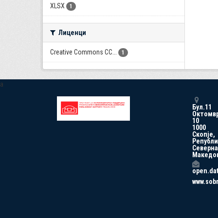
XLSX
1
Лиценци
Creative Commons CC...
1
a
Бул.11
Октомв
10
1000
Скопје,
Републи
Северна
Македо
open.da
www.sob