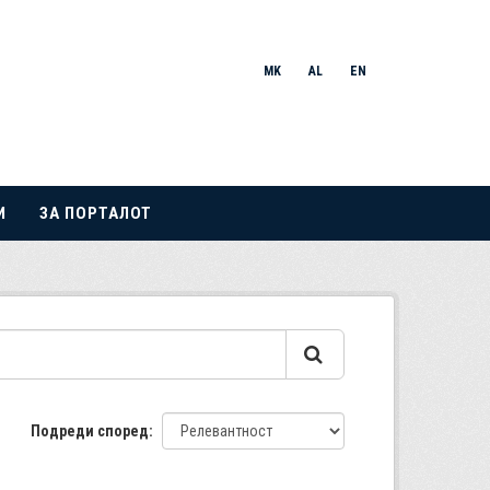
MK
AL
EN
И
ЗА ПОРТАЛОТ
Подреди според