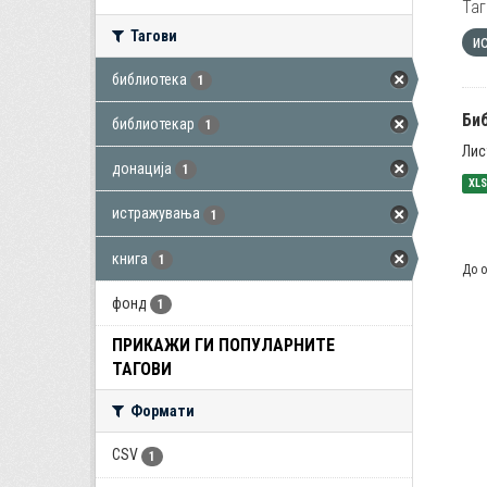
Таг
Тагови
и
библиотека
1
Би
библиотекар
1
Лис
донација
1
XL
истражувања
1
книга
1
До о
фонд
1
ПРИКАЖИ ГИ ПОПУЛАРНИТЕ
ТАГОВИ
Формати
CSV
1