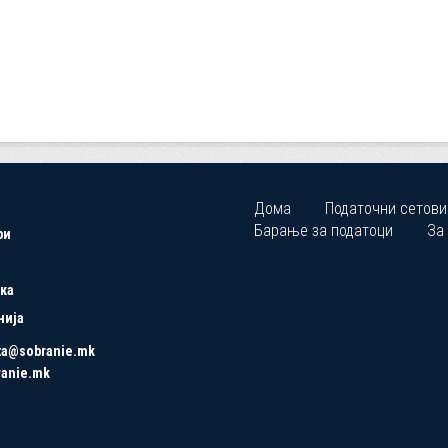
Дома
Податочни сетови
Барање за податоци
За
ри
ка
нија
ta@sobranie.mk
ranie.mk
Copyrights © 2021 All Rights Reserved by Asseco SEE.