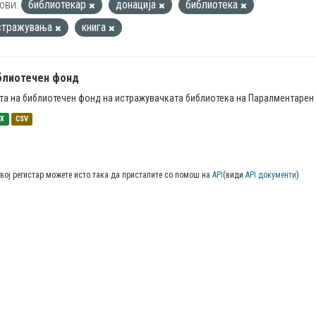
ови:
библиотекар
донација
библиотека
стражувања
книга
блиотечен фонд
та на библиотечен фонд на истражувачката библиотека на Паралментарен 
SX
CSV
вој регистар можете исто така да пристапите со помош на
API
(види
API документи
)