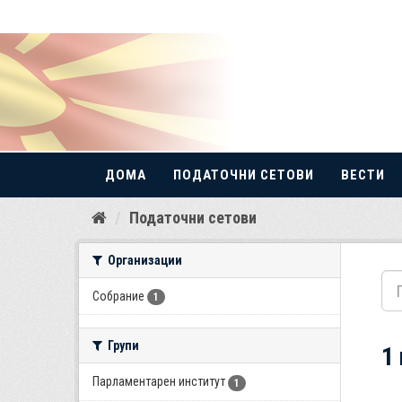
ДОМА
ПОДАТОЧНИ СЕТОВИ
ВЕСТИ
Прескокнете
Податочни сетови
до
содржина
Организации
Собрание
1
Групи
1
Парламентарен институт
1