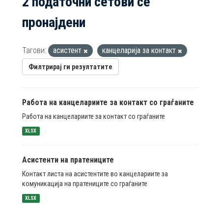
2 податочни сетови се
пронајдени
Тагови:
асистент
канцеларија за контакт
Филтрирај ги резултатите
Работа на канцелариите за контакт со граѓаните
Работа на канцелариите за контакт со граѓаните
XLSX
Асистенти на пратениците
Контакт листа на асистентите во канцелариите за
комуникација на пратениците со граѓаните
XLSX