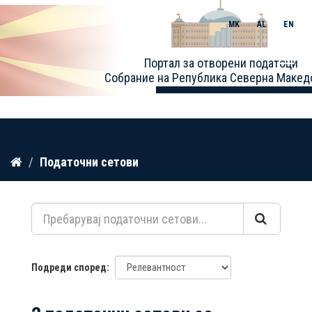
MK
AL
EN
Toggle
Портал за отворени податоци
naviga
Собрание на Република Северна Макед
Прескокнете
Податочни сетови
до
содржина
Подреди според