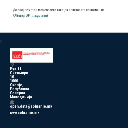
До овој регистар можете исто така да пристапите со помош на
API
(види
API документи
)
a
Бул.11
Октомври
10
1000
Скопје,
Република
Северна
Македонија
open.data@sobranie.mk
www.sobranie.mk