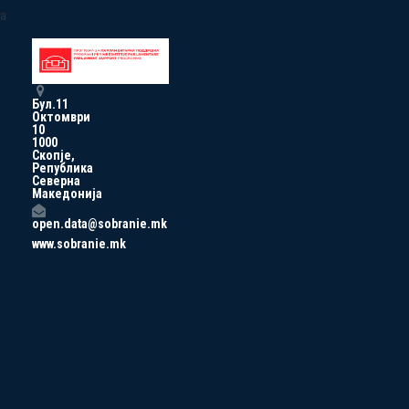
a
Бул.11
Октомври
10
1000
Скопје,
Република
Северна
Македонија
open.data@sobranie.mk
www.sobranie.mk