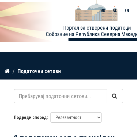
MK
AL
EN
Toggle
Портал за отворени податоци
naviga
Собрание на Република Северна Макед
Прескокнете
Податочни сетови
до
содржина
Подреди според