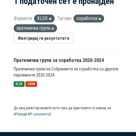
1 податочен сет е пронајден
Формати:
XLSX
Тагови:
соработка
пратеничка група
Филтрирај ги резултатите
Пратенички групи за соработка 2020-2024
Пратенички групи на Собранието за соработка со другите
парламенти 2020-2024
XLSX
JSON
До овој регистар можете исто така да пристапите со помош на
API
(види
API документи
)