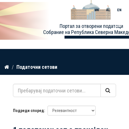
MK
AL
EN
Toggle
Портал за отворени податоци
naviga
Собрание на Република Северна Макед
Прескокнете
Податочни сетови
до
содржина
Подреди според