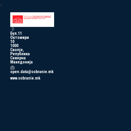
a
Бул.11
Октомври
10
1000
Скопје,
Република
Северна
Македонија
open.data@sobranie.mk
www.sobranie.mk