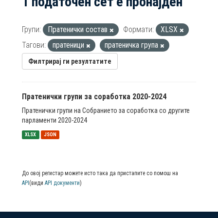
1 податочен сет е пронајден
Групи:
Пратенички состав
Формати:
XLSX
Тагови:
пратеници
пратеничка група
Филтрирај ги резултатите
Пратенички групи за соработка 2020-2024
Пратенички групи на Собранието за соработка со другите
парламенти 2020-2024
XLSX
JSON
До овој регистар можете исто така да пристапите со помош на
API
(види
API документи
)