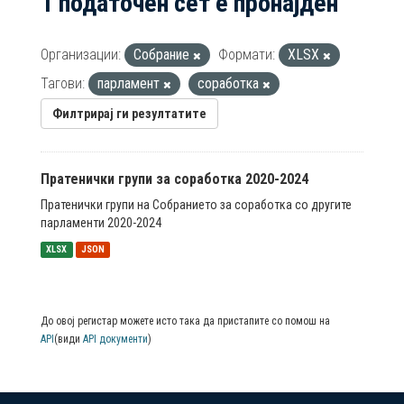
1 податочен сет е пронајден
Организации:
Собрание
Формати:
XLSX
Тагови:
парламент
соработка
Филтрирај ги резултатите
Пратенички групи за соработка 2020-2024
Пратенички групи на Собранието за соработка со другите
парламенти 2020-2024
XLSX
JSON
До овој регистар можете исто така да пристапите со помош на
API
(види
API документи
)