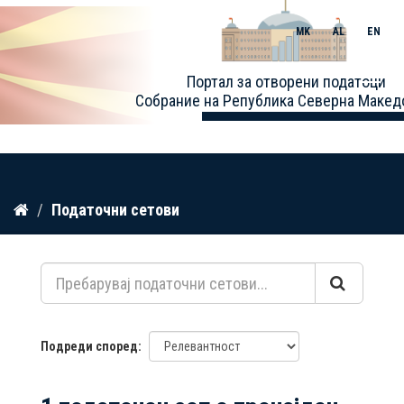
MK
AL
EN
Toggle
Портал за отворени податоци
naviga
Собрание на Република Северна Макед
Прескокнете
Податочни сетови
до
содржина
Подреди според