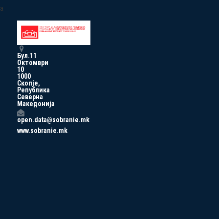
a
Бул.11
Октомври
10
1000
Скопје,
Република
Северна
Македонија
open.data@sobranie.mk
www.sobranie.mk