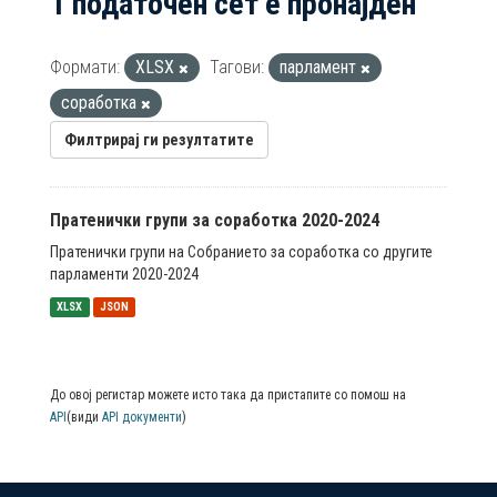
1 податочен сет е пронајден
Формати:
XLSX
Тагови:
парламент
соработка
Филтрирај ги резултатите
Пратенички групи за соработка 2020-2024
Пратенички групи на Собранието за соработка со другите
парламенти 2020-2024
XLSX
JSON
До овој регистар можете исто така да пристапите со помош на
API
(види
API документи
)