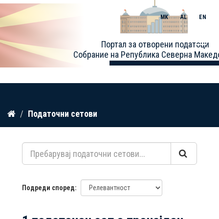
MK
AL
EN
Toggle
Портал за отворени податоци
naviga
Собрание на Република Северна Макед
Прескокнете
Податочни сетови
до
содржина
Подреди според