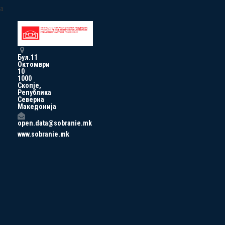
a
Бул.11
Октомври
10
1000
Скопје,
Република
Северна
Македонија
open.data@sobranie.mk
www.sobranie.mk