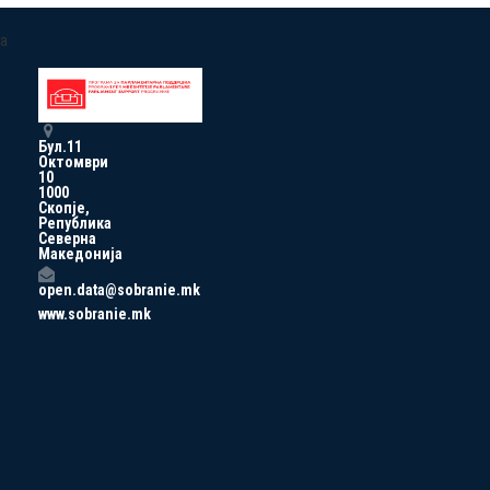
a
Бул.11
Октомври
10
1000
Скопје,
Република
Северна
Македонија
open.data@sobranie.mk
www.sobranie.mk