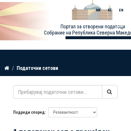
MK
AL
EN
Toggle
Портал за отворени податоци
naviga
Собрание на Република Северна Макед
Прескокнете
Податочни сетови
до
содржина
Подреди според