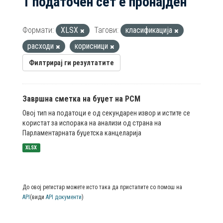
1 податочен сет е пронајден
Формати:
XLSX
Тагови:
класификација
расходи
корисници
Филтрирај ги резултатите
Завршна сметка на буџет на РСМ
Овој тип на податоци е од секундарен извор и истите се
користат за испорака на анализи од страна на
Парламентарната буџетска канцеларија
XLSX
До овој регистар можете исто така да пристапите со помош на
API
(види
API документи
)