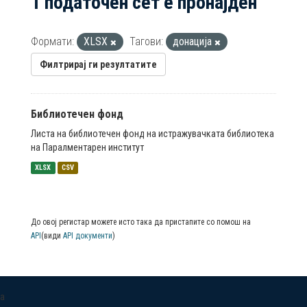
1 податочен сет е пронајден
Формати:
XLSX
Тагови:
донација
Филтрирај ги резултатите
Библиотечен фонд
Листа на библиотечен фонд на истражувачката библиотека
на Паралментарен институт
XLSX
CSV
До овој регистар можете исто така да пристапите со помош на
API
(види
API документи
)
a