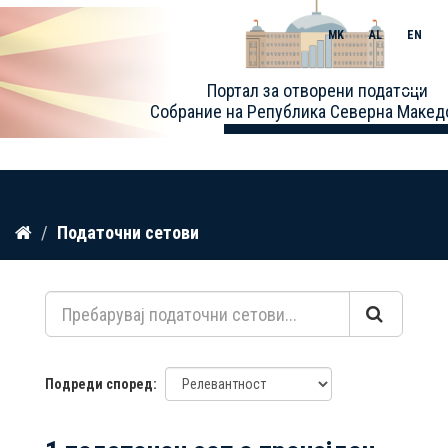
MK
AL
EN
Toggle
Портал за отворени податоци
naviga
Собрание на Република Северна Макед
Прескокнете
Податочни сетови
до
содржина
Подреди според