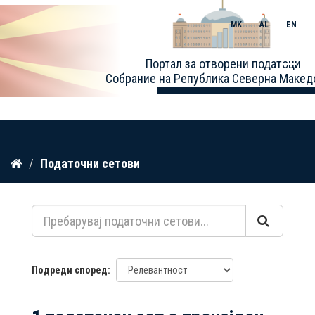
MK
AL
EN
Toggle
Портал за отворени податоци
naviga
Собрание на Република Северна Макед
Прескокнете
Податочни сетови
до
содржина
Подреди според