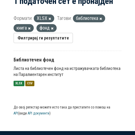
1 податочен сет е пронајден
Формати:
XLSX
Тагови:
библиотека
книга
фонд
Филтрирај ги резултатите
Библиотечен фонд
Листа на библиотечен фонд на истражувачката библиотека
на Паралментарен институт
XLSX
CSV
До овој регистар можете исто така да пристапите со помош на
API
(види
API документи
)