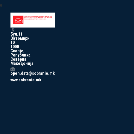
a
Бул.11
Октомври
10
1000
Скопје,
Република
Северна
Македонија
open.data@sobranie.mk
www.sobranie.mk