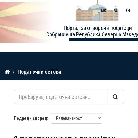
MK
AL
EN
Toggle
Портал за отворени податоци
naviga
Собрание на Република Северна Макед
Прескокнете
Податочни сетови
до
содржина
Подреди според