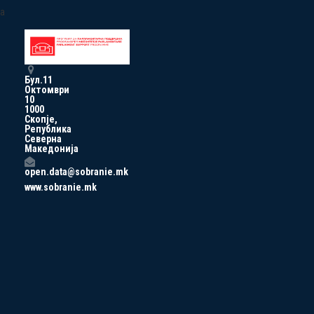
a
Бул.11
Октомври
10
1000
Скопје,
Република
Северна
Македонија
open.data@sobranie.mk
www.sobranie.mk