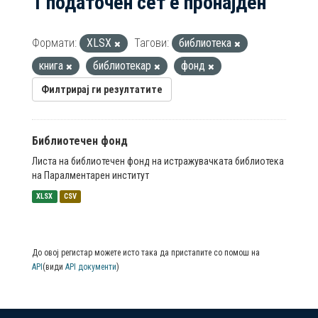
1 податочен сет е пронајден
Формати:
XLSX
Тагови:
библиотека
книга
библиотекар
фонд
Филтрирај ги резултатите
Библиотечен фонд
Листа на библиотечен фонд на истражувачката библиотека
на Паралментарен институт
XLSX
CSV
До овој регистар можете исто така да пристапите со помош на
API
(види
API документи
)