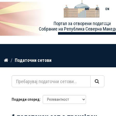
MK
AL
EN
Toggle
Портал за отворени податоци
naviga
Собрание на Република Северна Макед
Прескокнете
Податочни сетови
до
содржина
Подреди според