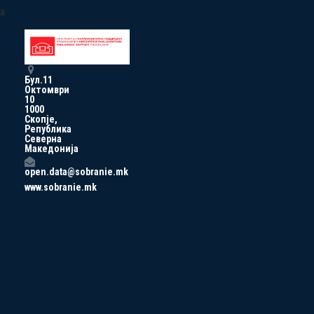
a
Бул.11
Октомври
10
1000
Скопје,
Република
Северна
Македонија
open.data@sobranie.mk
www.sobranie.mk