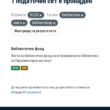
1 податочен сет е пронајден
Формати:
XLSX
Тагови:
библиотека
книга
библиотекар
Филтрирај ги резултатите
Библиотечен фонд
Листа на библиотечен фонд на истражувачката библиотека
на Паралментарен институт
XLSX
CSV
До овој регистар можете исто така да пристапите со помош на
API
(види
API документи
)