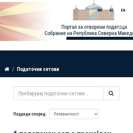
MK
AL
EN
Toggle
Портал за отворени податоци
naviga
Собрание на Република Северна Макед
Прескокнете
Податочни сетови
до
содржина
Подреди според