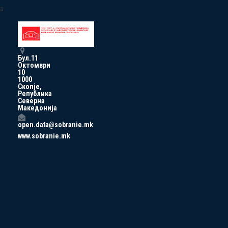
a
Бул.11
Октомври
10
1000
Скопје,
Република
Северна
Македонија
open.data@sobranie.mk
www.sobranie.mk