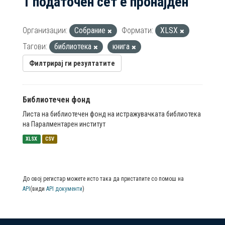
1 податочен сет е пронајден
Организации:
Собрание
Формати:
XLSX
Тагови:
библиотека
книга
Филтрирај ги резултатите
Библиотечен фонд
Листа на библиотечен фонд на истражувачката библиотека
на Паралментарен институт
XLSX
CSV
До овој регистар можете исто така да пристапите со помош на
API
(види
API документи
)