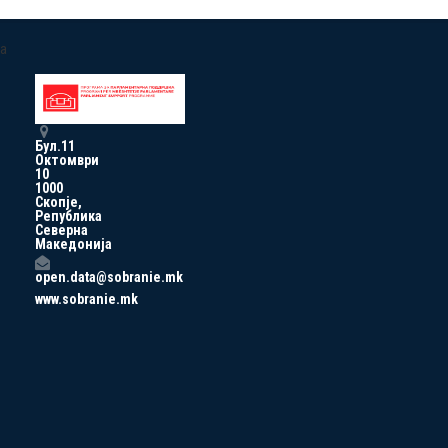
a
Бул.11
Октомври
10
1000
Скопје,
Република
Северна
Македонија
open.data@sobranie.mk
www.sobranie.mk