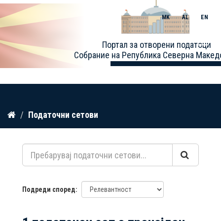
MK
AL
EN
Toggle
Портал за отворени податоци
naviga
Собрание на Република Северна Макед
Прескокнете
Податочни сетови
до
содржина
Подреди според