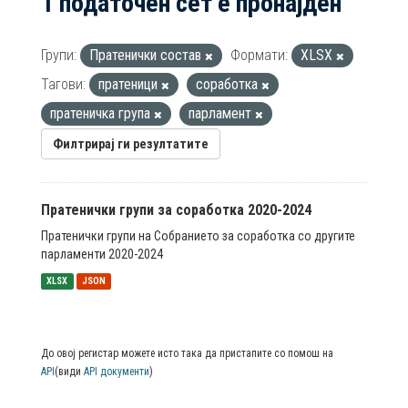
1 податочен сет е пронајден
Групи:
Пратенички состав
Формати:
XLSX
Тагови:
пратеници
соработка
пратеничка група
парламент
Филтрирај ги резултатите
Пратенички групи за соработка 2020-2024
Пратенички групи на Собранието за соработка со другите
парламенти 2020-2024
XLSX
JSON
До овој регистар можете исто така да пристапите со помош на
API
(види
API документи
)