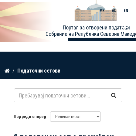
MK
AL
EN
Toggle
Портал за отворени податоци
naviga
Собрание на Република Северна Макед
Прескокнете
Податочни сетови
до
содржина
Подреди според