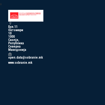
a
Бул.11
Октомври
10
1000
Скопје,
Република
Северна
Македонија
open.data@sobranie.mk
www.sobranie.mk