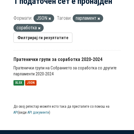
1 податочен сет е пронајден
Формати:
JSON
Тагови:
парламент
соработка
Филтрирај ги резултатите
Пратенички групи за соработка 2020-2024
Пратенички групи на Собранието за соработка со другите
парламенти 2020-2024
XLSX
JSON
До овој регистар можете исто така да пристапите со помош на
API
(види
API документи
)