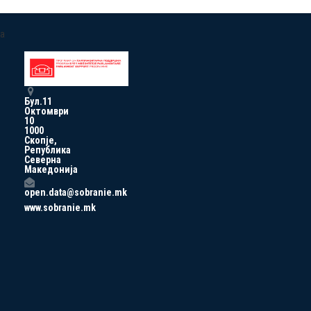
a
Бул.11
Октомври
10
1000
Скопје,
Република
Северна
Македонија
open.data@sobranie.mk
www.sobranie.mk