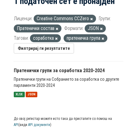
1 податочен сет е пронајден
Лиценци:
Creative Commons CCZero
Групи:
Пратенички состав
Формати:
JSON
Тагови:
соработка
пратеничка група
Филтрирај ги резултатите
Пратенички групи за соработка 2020-2024
Пратенички групи на Собранието за соработка со другите
парламенти 2020-2024
XLSX
JSON
До овој регистар можете исто така да пристапите со помош на
API
(види
API документи
)