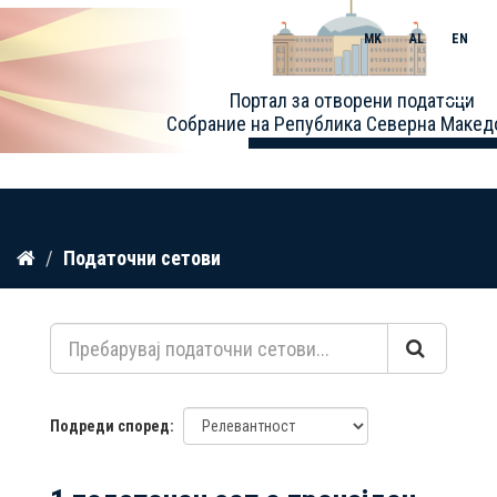
MK
AL
EN
Toggle
Портал за отворени податоци
naviga
Собрание на Република Северна Макед
Прескокнете
Податочни сетови
до
содржина
Подреди според