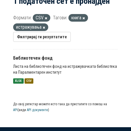
1 податочен сет е пронајден
Формати:
CSV
Тагови:
книга
истражувања
Филтрирај ги резултатите
Библиотечен фонд
Листа на библиотечен фонд на истражувачката библиотека
на Паралментарен институт
XLSX
CSV
До овој регистар можете исто така да пристапите со помош на
API
(види
API документи
)