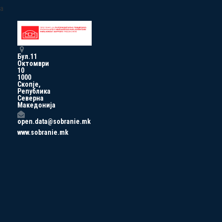
a
Бул.11
Октомври
10
1000
Скопје,
Република
Северна
Македонија
open.data@sobranie.mk
www.sobranie.mk