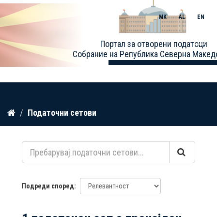
MK
AL
EN
Toggle
Портал за отворени податоци
naviga
Собрание на Република Северна Макед
Прескокнете
Податочни сетови
до
содржина
Подреди според