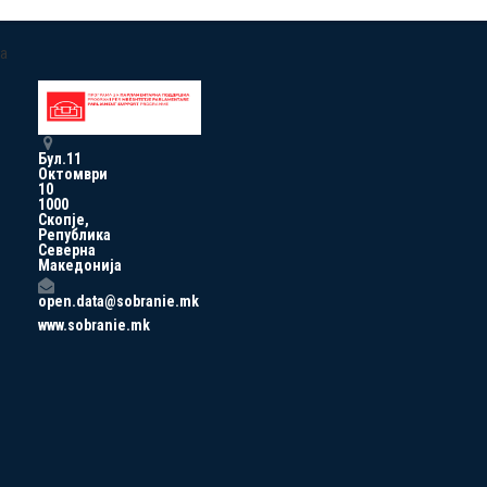
a
Бул.11
Октомври
10
1000
Скопје,
Република
Северна
Македонија
open.data@sobranie.mk
www.sobranie.mk