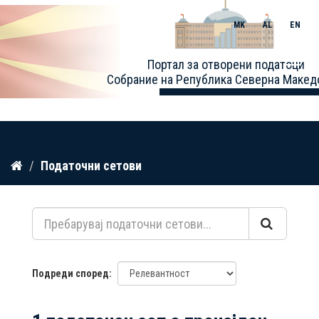
MK
AL
EN
Toggle
Портал за отворени податоци
naviga
Собрание на Република Северна Макед
Прескокнете
Податочни сетови
до
содржина
Подреди според