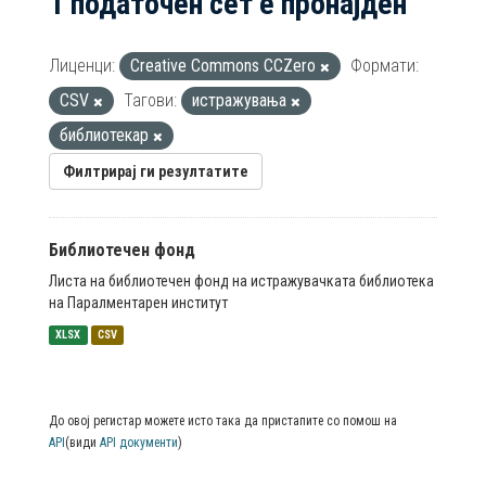
1 податочен сет е пронајден
Лиценци:
Creative Commons CCZero
Формати:
CSV
Тагови:
истражувања
библиотекар
Филтрирај ги резултатите
Библиотечен фонд
Листа на библиотечен фонд на истражувачката библиотека
на Паралментарен институт
XLSX
CSV
До овој регистар можете исто така да пристапите со помош на
API
(види
API документи
)