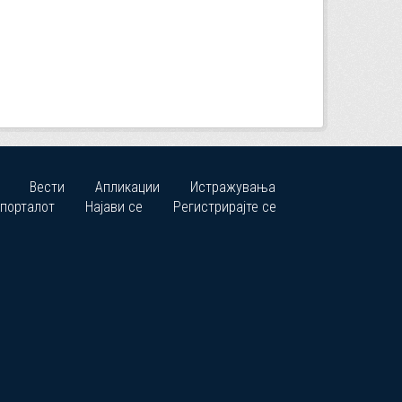
Вести
Апликации
Истражувања
 порталот
Најави се
Регистрирајте се