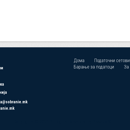
Дома
Податочни сетови
Барање за податоци
За
ри
ка
нија
ta@sobranie.mk
ranie.mk
Copyrights © 2021 All Rights Reserved by Asseco SEE.