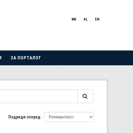
MK
AL
EN
И
ЗА ПОРТАЛОТ
Подреди според