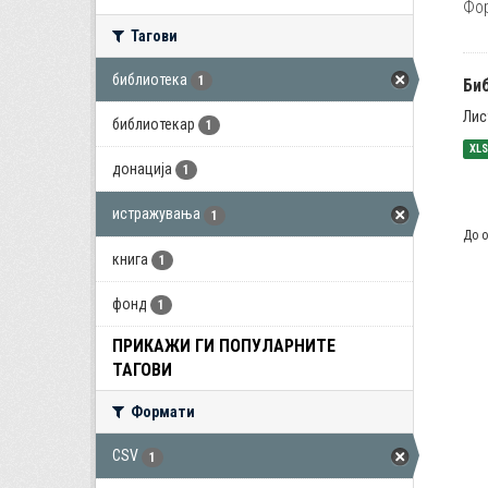
Фо
Тагови
библиотека
1
Би
Лис
библиотекар
1
XL
донација
1
истражувања
1
До о
книга
1
фонд
1
ПРИКАЖИ ГИ ПОПУЛАРНИТЕ
ТАГОВИ
Формати
CSV
1