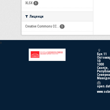
XLSX
1
Лиценци
Creative Commons CC...
1
a
Бул.11
Октомв
10
1000
Скопје,
Републи
Северна
Македо
open.da
www.sob