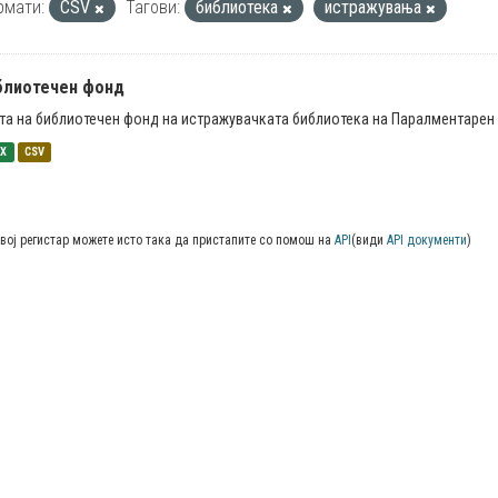
рмати:
CSV
Тагови:
библиотека
истражувања
блиотечен фонд
та на библиотечен фонд на истражувачката библиотека на Паралментарен 
SX
CSV
вој регистар можете исто така да пристапите со помош на
API
(види
API документи
)