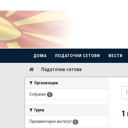
ДОМА
ПОДАТОЧНИ СЕТОВИ
ВЕСТИ
Прескокнете
Податочни сетови
до
содржина
Организации
Собрание
1
Групи
1
Парламентарен институт
1