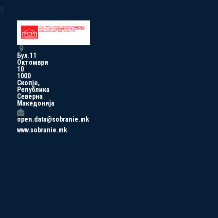
a
Бул.11
Октомври
10
1000
Скопје,
Република
Северна
Македонија
open.data@sobranie.mk
www.sobranie.mk