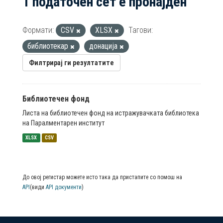
1 податочен сет е пронајден
Формати:
CSV
XLSX
Тагови:
библиотекар
донација
Филтрирај ги резултатите
Библиотечен фонд
Листа на библиотечен фонд на истражувачката библиотека
на Паралментарен институт
XLSX
CSV
До овој регистар можете исто така да пристапите со помош на
API
(види
API документи
)