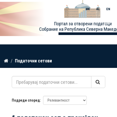
MK
AL
EN
Toggle
Портал за отворени податоци
naviga
Собрание на Република Северна Макед
Прескокнете
Податочни сетови
до
содржина
Подреди според